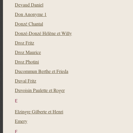
Devaud Daniel
Don Anonyme 1
Donzé Chantal
Donzé-Donzé Hélène et Willy
Droz Fritz
Droz Maurice
Droz Photini
Ducommun Berthe et Frieda
Duval Fritz
Duvoisin Paulette et Roger
E
Elzingre Gilberte et Henri
Emery
F