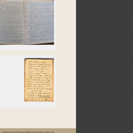
 -
info@archivesdelavieordinaire.ch