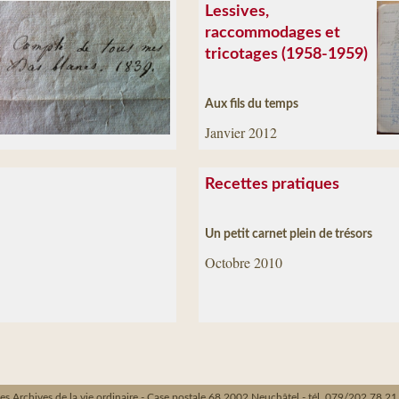
Lessives,
raccommodages et
tricotages (1958-1959)
Aux fils du temps
Janvier 2012
Recettes pratiques
Un petit carnet plein de trésors
Octobre 2010
es Archives de la vie ordinaire - Case postale 68 2002 Neuchâtel - tél. 079/202.78.21