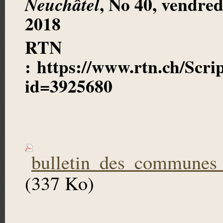
, No 40, vendre
Neuchâtel
2018
RTN
: https://www.rtn.ch/Scri
id=3925680
bulletin_des_communes_d
(337 Ko)