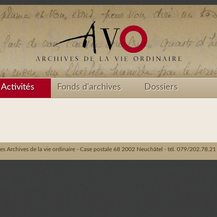
Activités
Fonds d'archives
Dossiers
es Archives de la vie ordinaire - Case postale 68 2002 Neuchâtel - tél. 079/202.78.21