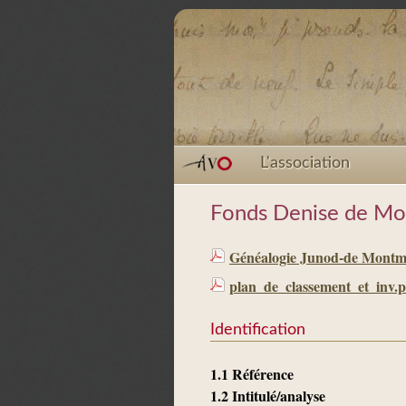
L'association
Fonds Denise de Mo
Généalogie Junod-de Montmol
plan_de_classement_et_inv.p
Identification
1.1 Référence
1.2 Intitulé/analyse