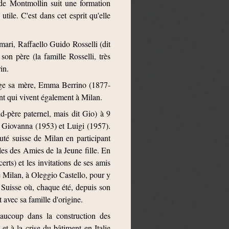
de Montmollin suit une formation
utile. C'est dans cet esprit qu'elle
mari, Raffaello Guido Rosselli (dit
on père (la famille Rosselli, très
in.
rge sa mère, Emma Berrino (1877-
nt qui vivent également à Milan.
-père paternel, mais dit Gio) à 9
, Giovanna (1953) et Luigi (1957).
uté suisse de Milan en participant
es des Amies de la Jeune fille. En
erts) et les invitations de ses amis
e Milan, à Oleggio Castello, pour y
 Suisse où, chaque été, depuis son
 avec sa famille d'origine.
beaucoup dans la construction des
et à la crise du bâtiment en Italie