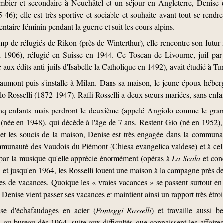
mbier et secondaire à Neuchâtel et un séjour en Angleterre, Denise 
-46); elle est très sportive et sociable et souhaite avant tout se rendre 
taire féminin pendant la guerre et suit les cours alpins.
amp de réfugiés de Rikon (près de Winterthur), elle rencontre son futur 
en 1906), réfugié en Suisse en 1944. Ce Toscan de Livourne, juif par s
 aux édits anti-juifs d'Isabelle la Catholique en 1492), avait étudié à Tur
aumont puis s'installe à Milan. Dans sa maison, le jeune époux hébe
o Rosselli (1872-1947). Raffi Rosselli a deux sœurs mariées, sans enfa
cinq enfants mais perdront le deuxième (appelé Angiolo comme le grand
na (née en 1948), qui décède à l'âge de 7 ans. Restent Gio (né en 1952)
 et les soucis de la maison, Denise est très engagée dans la communa
munauté des Vaudois du Piémont (Chiesa evangelica valdese) et à cell
e par la musique qu'elle apprécie énormément (opéras à
La Scala
et conc
957 et jusqu'en 1964, les Rosselli louent une maison à la campagne près d
des de vacances. Quoique les « vraies vacances » se passent surtout en
enise vient passer ses vacances et maintient ainsi un rapport très étroit
ise d'échafaudages en acier (
Ponteggi Rosselli
) et travaille aussi 
 au bureau dès 1964, suite aux difficultés que connaissent les affaires 