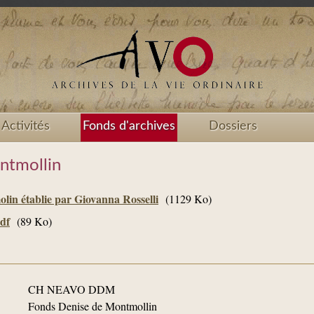
Activités
Fonds d'archives
Dossiers
ntmollin
in établie par Giovanna Rosselli
(1129 Ko)
df
(89 Ko)
CH NEAVO DDM
Fonds Denise de Montmollin