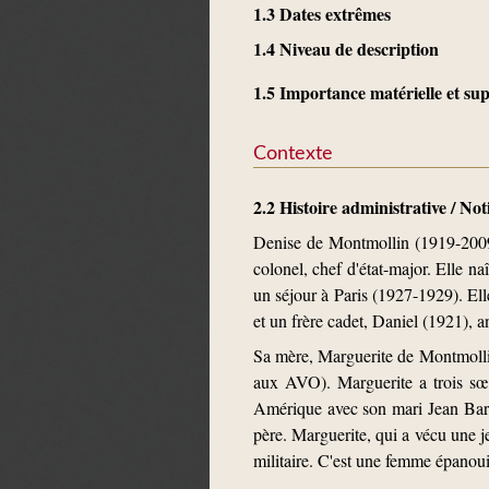
1.3 Dates extrêmes
1.4 Niveau de description
1.5 Importance matérielle et s
Contexte
2.2 Histoire administrative / No
Denise de Montmollin (1919-2009)
colonel, chef d'état-major. Elle na
un séjour à Paris (1927-1929). El
et un frère cadet, Daniel (1921), 
Sa mère, Marguerite de Montmollin
aux AVO). Marguerite a trois sœu
Amérique avec son mari Jean Barbe
père. Marguerite, qui a vécu une je
militaire. C'est une femme épanoui