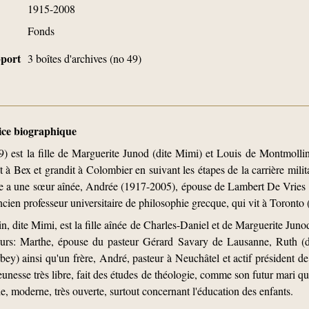
1915-2008
Fonds
upport
3 boîtes d'archives (no 49)
tice biographique
 est la fille de Marguerite Junod (dite Mimi) et Louis de Montmollin
ît à Bex et grandit à Colombier en suivant les étapes de la carrière mil
le a une sœur aînée, Andrée (1917-2005), épouse de Lambert De Vries 
ancien professeur universitaire de philosophie grecque, qui vit à Toronto
, dite Mimi, est la fille aînée de Charles-Daniel et de Marguerite Jun
rs: Marthe, épouse du pasteur Gérard Savary de Lausanne, Ruth (dit
y) ainsi qu'un frère, André, pasteur à Neuchâtel et actif président d
unesse très libre, fait des études de théologie, comme son futur mari qu
e, moderne, très ouverte, surtout concernant l'éducation des enfants.