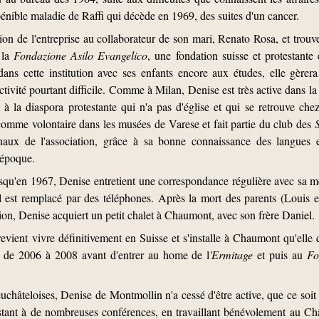
 pénible maladie de Raffi qui décède en 1969, des suites d'un cancer.
ion de l'entreprise au collaborateur de son mari, Renato Rosa, et trouv
 la
Fondazione Asilo Evangelico
, une fondation suisse et protestante
ans cette institution avec ses enfants encore aux études, elle gère
tivité pourtant difficile. Comme à Milan, Denise est très active dans la 
à la diaspora protestante qui n'a pas d'église et qui se retrouve chez 
e comme volontaire dans les musées de Varese et fait partie du club des
tionaux de l'association, grâce à sa bonne connaissance des langues
 époque.
qu'en 1967, Denise entretient une correspondance régulière avec sa mè
il est remplacé par des téléphones. Après la mort des parents (Louis
gion, Denise acquiert un petit chalet à Chaumont, avec son frère Daniel.
ient vivre définitivement en Suisse et s'installe à Chaumont qu'elle q
, de 2006 à 2008 avant d'entrer au home de l
'Ermitage
et puis au
Fo
châteloises, Denise de Montmollin n'a cessé d'être active, que ce soit 
sistant à de nombreuses conférences, en travaillant bénévolement au C