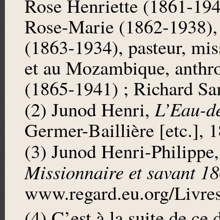
Rose Henriette (1861-1940
Rose-Marie (1862-1938), 
(1863-1934), pasteur, mi
et au Mozambique, anthro
(1865-1941) ; Richard Sa
L’Eau-de
(2) Junod Henri,
Germer-Baillière [etc.], 
(3) Junod Henri-Philippe
Missionnaire et savant 1
www.regard.eu.org/Livr
(4) C’est à la suite de ce