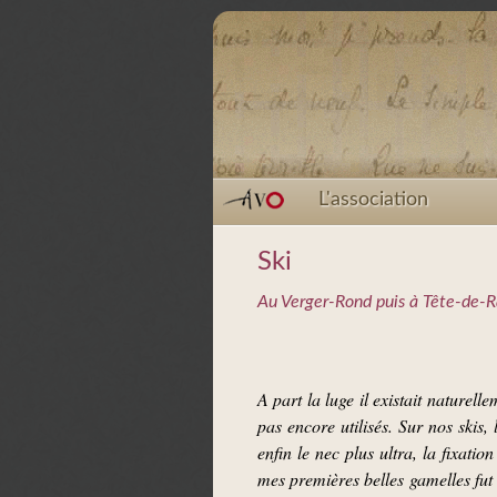
L'association
Ski
Au Verger-Rond puis à Tête-de-
A part la luge il existait naturell
pas encore utilisés. Sur nos skis
enfin le nec plus ultra, la fixati
mes premières belles gamelles fut