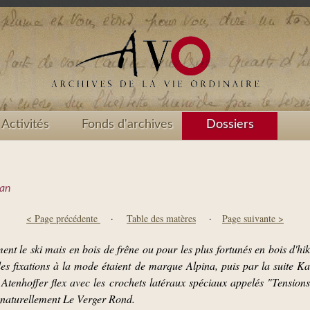
Activités
Fonds d'archives
Dossiers
Ran
< Page précédente
·
Table des matères
·
Page suivante >
ement le ski mais en bois de frêne ou pour les plus fortunés en bois d'hiko
, les fixations à la mode étaient de marque Alpina, puis par la suite K
on Atenhoffer flex avec les crochets latéraux spéciaux appelés "Tension
 naturellement Le Verger Rond.