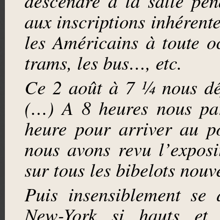
descendre à la salle pe
aux inscriptions inhérente
les Américains à toute o
trams, les bus…, etc.
Ce 2 août à 7 ¼ nous déj
(…) A 8 heures nous par
heure pour arriver au po
nous avons revu l’expos
sur tous les bibelots nouv
Puis insensiblement se 
New-York si hauts et 