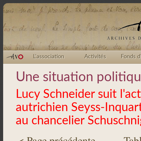
L'association
Activités
Fonds d
Une situation politiq
Lucy Schneider suit l'act
autrichien Seyss-Inquart
au chancelier Schuschni
< Page précédente
·
Tab