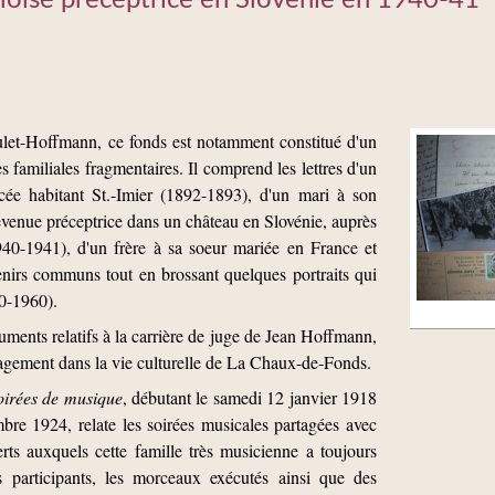
oise préceptrice en Slovénie en 1940-41
t-Hoffmann, ce fonds est notamment constitué d'un
familiales fragmentaires. Il comprend les lettres d'un
cée habitant St.-Imier (1892-1893), d'un mari à son
evenue préceptrice dans un château en Slovénie, auprès
1940-1941), d'un frère à sa soeur mariée en France et
enirs communs tout en brossant quelques portraits qui
0-1960).
ments relatifs à la carrière de juge de Jean Hoffmann,
gagement dans la vie culturelle de La Chaux-de-Fonds.
oirées de musique
, débutant le samedi 12 janvier 1918
mbre 1924, relate les soirées musicales partagées avec
rts auxquels cette famille très musicienne a toujours
s participants, les morceaux exécutés ainsi que des