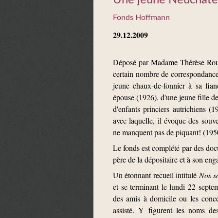
Une jeune Neuchâtel
Fonds Hoffmann
29.12.2009
Déposé par Madame Thérèse Roule
certain nombre de correspondances 
jeune chaux-de-fonnier à sa fian
épouse (1926), d'une jeune fille d
d'enfants princiers autrichiens (
avec laquelle, il évoque des souv
ne manquent pas de piquant! (195
Le fonds est complété par des docu
père de la dépositaire et à son en
Un étonnant recueil intitulé
Nos s
et se terminant le lundi 22 septe
des amis à domicile ou les conce
assisté. Y figurent les noms de